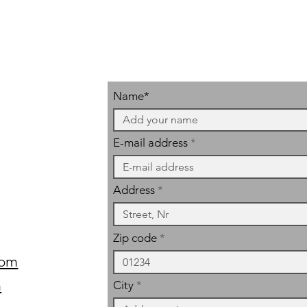
Größe: ca. H 49,5 x B
Material: Pulverbesch
1 Stück Stockhalter 
Der
Stockhalter kann
montiert werden, da
am Stockhalter gedr
Name*
E-mail address
Address
Zip code
com
m
City