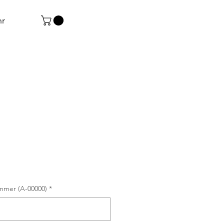
r
mmer (A-00000)
*