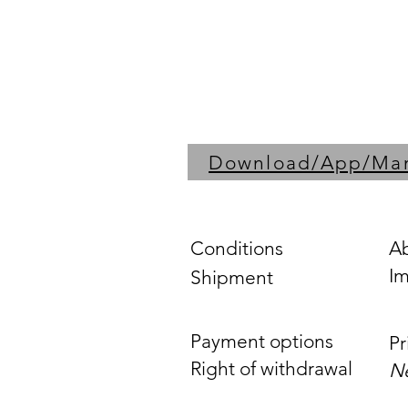
Download/App/Ma
Conditions
A
Im
Shipment
Payment options
Pr
Right of withdrawal
Ne