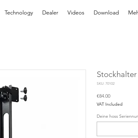
Technology
Dealer
Videos
Download
Meh
Stockhalter
SKU: 70102
Price
€84.00
VAT Included
Deine hoss Seriennu