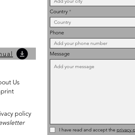
Country
Phone
nual
Message
bout Us
print
ivacy policy
wsletter
I have read and accept the
privacy 